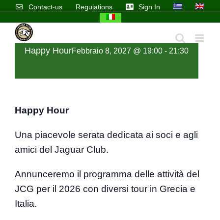
Skip
Contact-us
Regulations
Sign In
to
content
Happy Hour
Febbraio 8, 2027 @ 19:00
-
21:30
Happy Hour
Una piacevole serata dedicata ai soci e agli
amici del Jaguar Club.
Annunceremo il programma delle attività del
JCG per il 2026 con diversi tour in Grecia e
Italia.