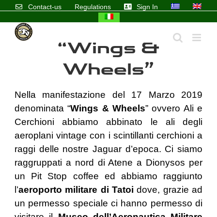
Skip
Contact-us
Regulations
Sign In
to
content
“Wings &
Wheels”
Nella manifestazione del 17 Marzo 2019
denominata “
Wings & Wheels
” ovvero Ali e
Cerchioni abbiamo abbinato le ali degli
aeroplani vintage con i scintillanti cerchioni a
raggi delle nostre Jaguar d’epoca.
Ci siamo
raggruppati a nord di Atene a Dionysos per
un Pit Stop coffee ed abbiamo raggiunto
l’
aeroporto militare di Tatoi
dove, grazie ad
un permesso speciale ci hanno permesso di
visitare il
Museo dell’Aeronautica Militare