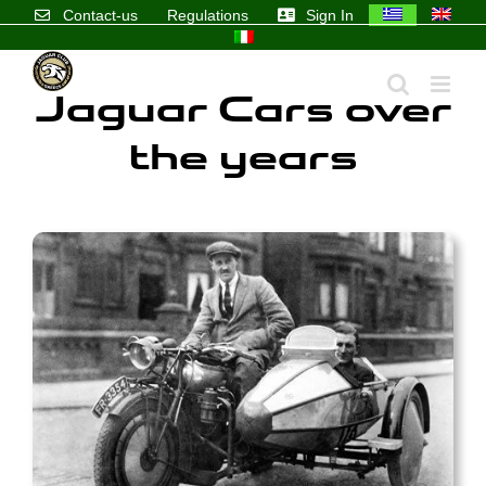
Skip
Jaguar Cars
Contact-us
Regulations
Sign In
to
content
Jaguar Cars over
the years