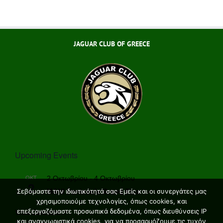
JAGUAR CLUB OF GREECE
Upcoming Events
ΟΚΤ
2 Οκτωβρίου
-
4 Οκτωβρίου
2
MANI Peninsula Grand Tour
Σεβόμαστε την ιδιωτικότητά σας Εμείς και οι συνεργάτες μας
χρησιμοποιούμε τεχνολογίες, όπως cookies, και
View Calendar
επεξεργαζόμαστε προσωπικά δεδομένα, όπως διευθύνσεις IP
και αναγνωριστικά cookies, για να προσαρμόζουμε τις τυχόν