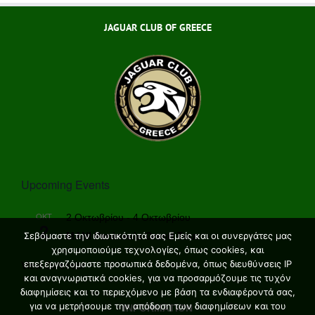
JAGUAR CLUB OF GREECE
Upcoming Events
ΟΚΤ
2 Οκτωβρίου
-
4 Οκτωβρίου
2
MANI Peninsula Grand Tour
Σεβόμαστε την ιδιωτικότητά σας Εμείς και οι συνεργάτες μας
χρησιμοποιούμε τεχνολογίες, όπως cookies, και
View Calendar
επεξεργαζόμαστε προσωπικά δεδομένα, όπως διευθύνσεις IP
και αναγνωριστικά cookies, για να προσαρμόζουμε τις τυχόν
διαφημίσεις και το περιεχόμενο με βάση τα ενδιαφέροντά σας,
για να μετρήσουμε την απόδοση των διαφημίσεων και του
INFORMATION