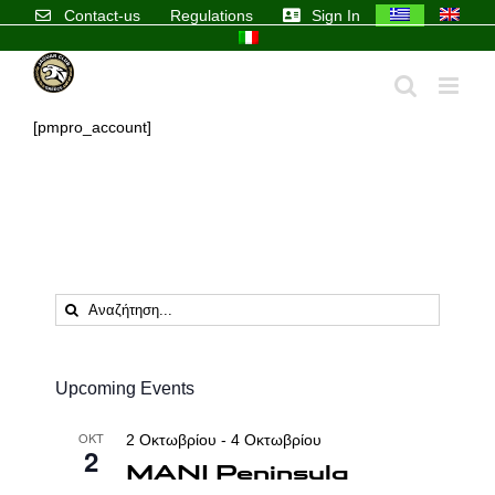
Skip
Contact-us
Regulations
Sign In
to
content
[pmpro_account]
Αναζήτηση
...
Upcoming Events
ΟΚΤ
2 Οκτωβρίου
-
4 Οκτωβρίου
2
MANI Peninsula