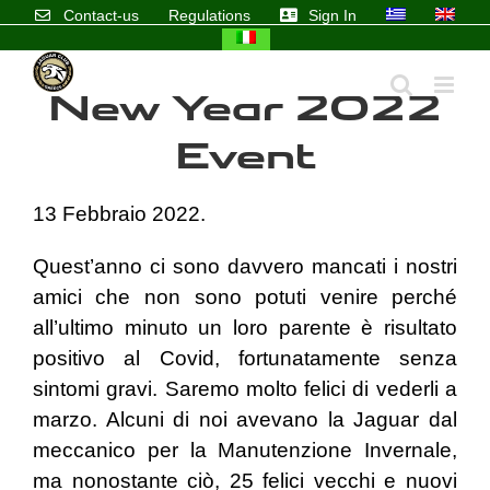
Skip
Contact-us
Regulations
Sign In
to
content
New Year 2022
Event
13 Febbraio 2022.
Quest’anno ci sono davvero mancati i nostri
amici che non sono potuti venire perché
all’ultimo minuto un loro parente è risultato
positivo al Covid, fortunatamente senza
sintomi gravi. Saremo molto felici di vederli a
marzo. Alcuni di noi avevano la Jaguar dal
meccanico per la Manutenzione Invernale,
ma nonostante ciò, 25 felici vecchi e nuovi