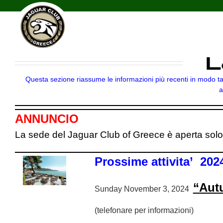
Skip
Latest
to
content
L
Questa sezione riassume le informazioni più recenti in modo tal
a
ANNUNCIO
La sede del Jaguar Club of Greece è aperta sol
Prossime attivita’
202
“Aut
Sunday November 3, 2024
(telefonare per informazioni)