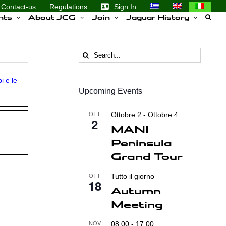
Contact-us
Regulations
Sign In
nts
About JCG
Join
Jaguar History
Search
for:
i e le
Upcoming Events
OTT
Ottobre 2
-
Ottobre 4
2
MANI
Peninsula
Grand Tour
OTT
Tutto il giorno
18
Autumn
Meeting
NOV
08:00
-
17:00