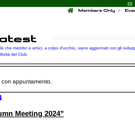
Members Only
Eve
atest
e che membri e amici, a colpo d’occhio, siano aggiornati con gli svilupp
ttività del Club.
o con appuntamento.
4
umn Meeting 2024”