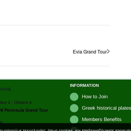
Evia Grand Tour
INFORMATION
vents
How to Join
obre 2
-
Ottobre 4
Greek historical plates
I Peninsula Grand Tour
Members Benefits
io
Κανονισμός
ησιμοποιούμε τεχνολογίες, όπως cookies, και επεξεργαζόμαστε προσωπικ