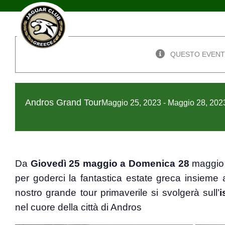
Skip
to
content
QUESTO EVENT
Andros Grand Tour
Maggio 25, 2023
-
Maggio 28, 202
Da
Giovedì 25 maggio a Domenica 28
maggio a
per goderci la fantastica estate greca insieme 
nostro grande tour primaverile si svolgerà sull’
i
nel cuore della città di Andros