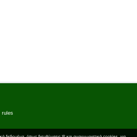
 rules
ά δεδομένα, όπως διευθύνσεις IP και αναγνωριστικά cookies, για