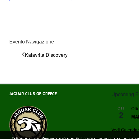
Evento Navigazione
Kalavrita Discovery
Upcoming E
JAGUAR CLUB OF GREECE
OTT
Ott
2
MAN
Vedi Calendar
Σεβόμαστε την ιδιωτικότητά σας Εμείς και οι συνεργάτες μας χρ