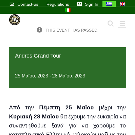
Skip
Contact-us
Regulations
Sign In
to
content
×
THIS EVENT HAS PASSED.
Andros Grand Tour
25 Μαΐου, 2023
-
28 Μαΐου, 2023
Από την
Πέμπτη 25 Μαΐου
μέχρι την
Κυριακή 28 Μαΐου
θα έχουμε την ευκαιρία να
συναντηθούμε ξανά για να χαρούμε το
καταπληκτικό Ελληνικό καλοκαίρι μαζί με την