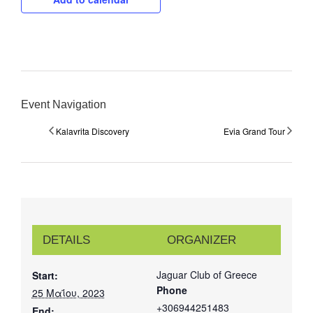
Event Navigation
Kalavrita Discovery
Evia Grand Tour
DETAILS
ORGANIZER
Jaguar Club of Greece
Start:
Phone
25 Μαΐου, 2023
+306944251483
End: