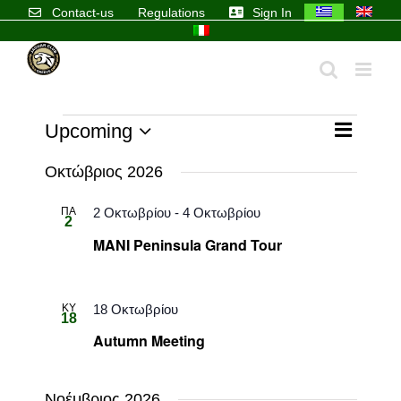
Skip
Contact-us
Regulations
Sign In
to
content
Events
Event
Upcoming
List
Views
Views
Select
Navigatio
Navigati
Οκτώβριος 2026
date.
ΠΑ
2 Οκτωβρίου
-
4 Οκτωβρίου
2
MANI Peninsula Grand Tour
ΚΥ
18 Οκτωβρίου
18
Autumn Meeting
Νοέμβριος 2026