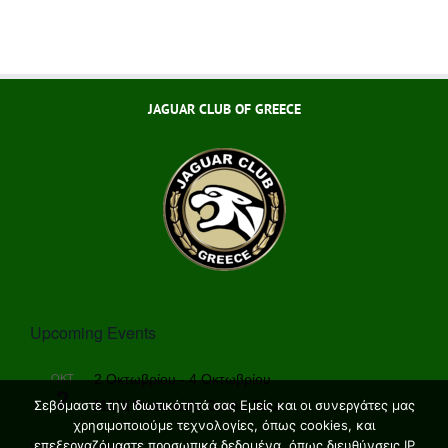
JAGUAR CLUB OF GREECE
Upcoming Events
ΟΚΤ
2 Οκτωβρίου
-
4 Οκτωβρίου
2
MANI Peninsula Grand Tour
Σεβόμαστε την ιδιωτικότητά σας Εμείς και οι συνεργάτες μας
χρησιμοποιούμε τεχνολογίες, όπως cookies, και
View Calendar
επεξεργαζόμαστε προσωπικά δεδομένα, όπως διευθύνσεις IP