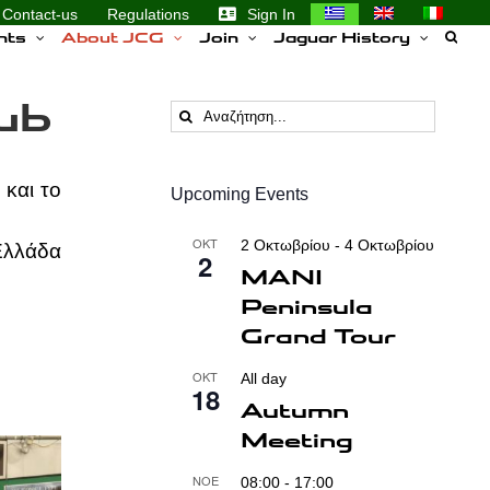
Contact-us
Regulations
Sign In
nts
About JCG
Join
Jaguar History
ub
Αναζήτηση
...
και το
Upcoming Events
ΟΚΤ
2 Οκτωβρίου
-
4 Οκτωβρίου
 Ελλάδα
2
MANI
Peninsula
Grand Tour
ΟΚΤ
All day
18
Autumn
Meeting
ΝΟΈ
08:00
-
17:00