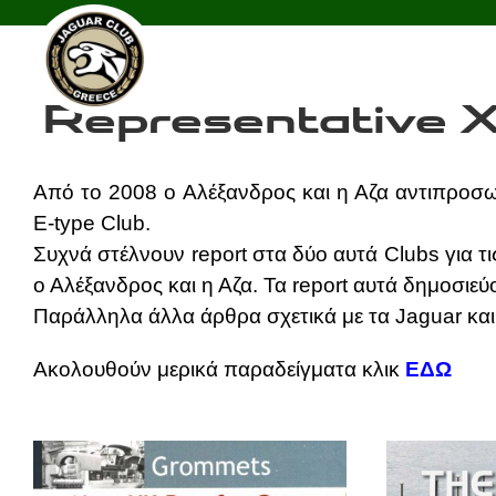
Skip
Representative XK Club & E-type Club
to
content
Representative X
Από το 2008 o Αλέξανδρος και η Αζα αντιπροσω
E-type Club.
Συχνά στέλνουν report στα δύο αυτά Clubs για τ
ο Αλέξανδρος και η Αζα. Τα report αυτά δημοσιεύ
Παράλληλα άλλα άρθρα σχετικά με τα Jaguar και 
Ακολουθούν μερικά παραδείγματα κλικ
ΕΔΩ