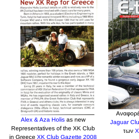
Αναφορέ
Alex & Aza Holis
as new
Jaguar Clu
Representatives of the XK Club
των
X
in Greece
XK Club Gazette 2008