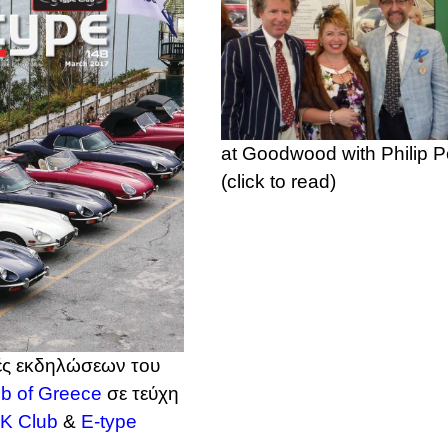
at Goodwood with Philip P
(click to read)
ς εκδηλώσεων του
b of Greece
σε τεύχη
K Club
&
E-type