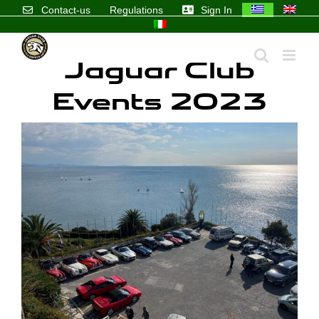
Skip
Contact-us
Regulations
Sign In
to
content
Jaguar Club
Events 2023