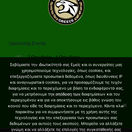
Upcoming Events
ΟΚΤ
2 Οκτωβρίου
-
4 Οκτωβρίου
2
MANI Peninsula Grand Tour
Σεβόμαστε την ιδιωτικότητά σας Εμείς και οι συνεργάτες μας
χρησιμοποιούμε τεχνολογίες, όπως cookies, και
επεξεργαζόμαστε προσωπικά δεδομένα, όπως διευθύνσεις IP
View Calendar
και αναγνωριστικά cookies, για να προσαρμόζουμε τις τυχόν
διαφημίσεις και το περιεχόμενο με βάση τα ενδιαφέροντά σας,
για να μετρήσουμε την απόδοση των διαφημίσεων και του
INFORMATION
περιεχομένου και για να αποκτήσουμε εις βάθος γνώση του
κοινού που είδε τις διαφημίσεις και το περιεχόμενο. Κάντε κλικ
παρακάτω για να συμφωνήσετε με τη χρήση αυτής της
τεχνολογίας και την επεξεργασία των προσωπικών σας
δεδομένων για αυτούς τους σκοπούς. Μπορείτε να αλλάξετε
γνώμη και να αλλάξετε τις επιλογές της συγκατάθεσής σας