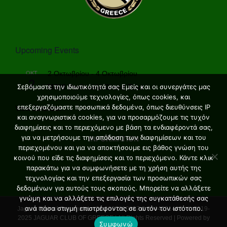
Upcoming Events
ΟΚΤ
2 Οκτωβρίου
-
4 Οκτωβρίου
2
MANI Peninsula Grand Tour
Σεβόμαστε την ιδιωτικότητά σας Εμείς και οι συνεργάτες μας
χρησιμοποιούμε τεχνολογίες, όπως cookies, και
επεξεργαζόμαστε προσωπικά δεδομένα, όπως διευθύνσεις IP
View Calendar
και αναγνωριστικά cookies, για να προσαρμόζουμε τις τυχόν
διαφημίσεις και το περιεχόμενο με βάση τα ενδιαφέροντά σας,
για να μετρήσουμε την απόδοση των διαφημίσεων και του
INFORMATION
περιεχομένου και για να αποκτήσουμε εις βάθος γνώση του
κοινού που είδε τις διαφημίσεις και το περιεχόμενο. Κάντε κλικ
παρακάτω για να συμφωνήσετε με τη χρήση αυτής της
τεχνολογίας και την επεξεργασία των προσωπικών σας
δεδομένων για αυτούς τους σκοπούς. Μπορείτε να αλλάξετε
γνώμη και να αλλάξετε τις επιλογές της συγκατάθεσής σας
ανά πάσα στιγμή επιστρέφοντας σε αυτόν τον ιστότοπο.
Jaguar Club of Greece. tel: +30 6937210857 & 6944251483 - © 2019-
2025 JAGUAR CLUB OF GREECE | All Rights Reserved | Powered by
Συμφωνώ