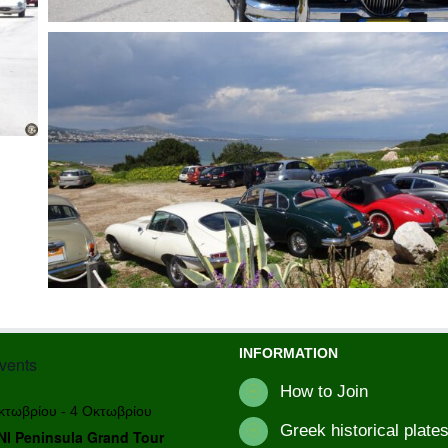
INFORMATION
vents
How to Join
κτωβρίου
-
4 Οκτωβρίου
Greek historical plates
I Peninsula Grand Tour