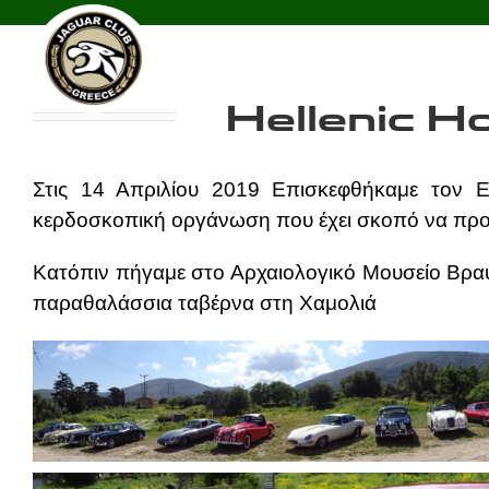
Skip
2019-04-14_Horse
to
content
Hellenic H
Στις 14 Απριλίου 2019
Επισκεφθήκαμε τον Ελ
κερδοσκοπική οργάνωση που έχει σκοπό να προστ
Κατόπιν πήγαμε στο Αρχαιολογικό Μουσείο Βρα
παραθαλάσσια ταβέρνα στη Χαμολιά