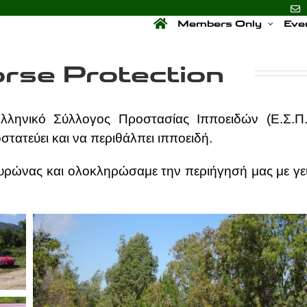
Members Only
Eve
orse Protection
ληνικό Σύλλογος Προστασίας Ιπποειδών (Ε.Σ.Π.Ι
ατεύει και να περιθάλπει ιπποειδή.
υρώνας και ολοκληρώσαμε την περιήγησή μας με γε