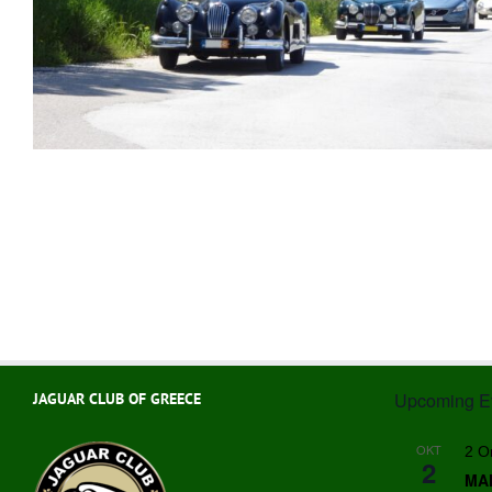
Upcoming E
JAGUAR CLUB OF GREECE
ΟΚΤ
2 Ο
2
MAN