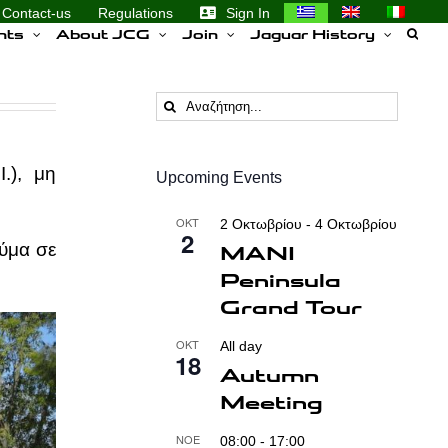
Contact-us
Regulations
Sign In
nts
About JCG
Join
Jaguar History
Αναζήτηση
...
.), μη
Upcoming Events
ΟΚΤ
2 Οκτωβρίου
-
4 Οκτωβρίου
2
MANI
ύμα σε
Peninsula
Grand Tour
ΟΚΤ
All day
18
Autumn
Meeting
ΝΟΈ
08:00
-
17:00