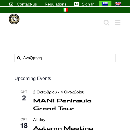
Skip
Contact-us
Regulations
Sign In
to
content
Αναζήτηση
...
Upcoming Events
ΟΚΤ
2 Οκτωβρίου
-
4 Οκτωβρίου
2
MANI Peninsula
Grand Tour
ΟΚΤ
All day
18
Autumn Meeting