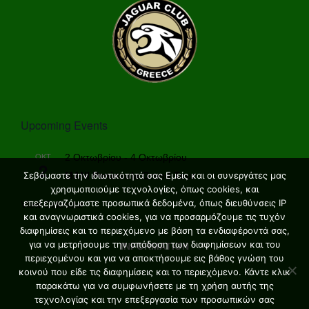
Upcoming Events
ΟΚΤ
2 Οκτωβρίου
-
4 Οκτωβρίου
2
MANI Peninsula Grand Tour
Σεβόμαστε την ιδιωτικότητά σας Εμείς και οι συνεργάτες μας
χρησιμοποιούμε τεχνολογίες, όπως cookies, και
View Calendar
επεξεργαζόμαστε προσωπικά δεδομένα, όπως διευθύνσεις IP
και αναγνωριστικά cookies, για να προσαρμόζουμε τις τυχόν
διαφημίσεις και το περιεχόμενο με βάση τα ενδιαφέροντά σας,
για να μετρήσουμε την απόδοση των διαφημίσεων και του
INFORMATION
περιεχομένου και για να αποκτήσουμε εις βάθος γνώση του
κοινού που είδε τις διαφημίσεις και το περιεχόμενο. Κάντε κλικ
παρακάτω για να συμφωνήσετε με τη χρήση αυτής της
τεχνολογίας και την επεξεργασία των προσωπικών σας