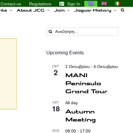
Contact-us
Regulations
Sign In
nts
About JCG
Join
Jaguar History
Αναζήτηση
...
Upcoming Events
ΟΚΤ
2 Οκτωβρίου
-
4 Οκτωβρίου
2
MANI
Peninsula
Grand Tour
ΟΚΤ
All day
18
Autumn
Meeting
ΝΟΈ
08:00
-
17:00