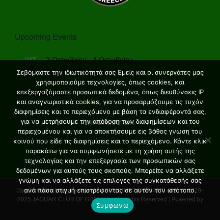
Upcoming Events
ΟΚΤ
2 Οκτωβρίου
-
4 Οκτωβρίου
2
MANI Peninsula Grand Tour
Σεβόμαστε την ιδιωτικότητά σας Εμείς και οι συνεργάτες μας
χρησιμοποιούμε τεχνολογίες, όπως cookies, και
View Calendar
επεξεργαζόμαστε προσωπικά δεδομένα, όπως διευθύνσεις IP
και αναγνωριστικά cookies, για να προσαρμόζουμε τις τυχόν
διαφημίσεις και το περιεχόμενο με βάση τα ενδιαφέροντά σας,
για να μετρήσουμε την απόδοση των διαφημίσεων και του
INFORMATION
περιεχομένου και για να αποκτήσουμε εις βάθος γνώση του
κοινού που είδε τις διαφημίσεις και το περιεχόμενο. Κάντε κλικ
παρακάτω για να συμφωνήσετε με τη χρήση αυτής της
τεχνολογίας και την επεξεργασία των προσωπικών σας
δεδομένων για αυτούς τους σκοπούς. Μπορείτε να αλλάξετε
γνώμη και να αλλάξετε τις επιλογές της συγκατάθεσής σας
ανά πάσα στιγμή επιστρέφοντας σε αυτόν τον ιστότοπο.
Jaguar Club of Greece. tel: +30 6937210857 & 6944251483 - © 2019-
2025 JAGUAR CLUB OF GREECE | All Rights Reserved | Powered by
Συμφωνώ
FNGNET