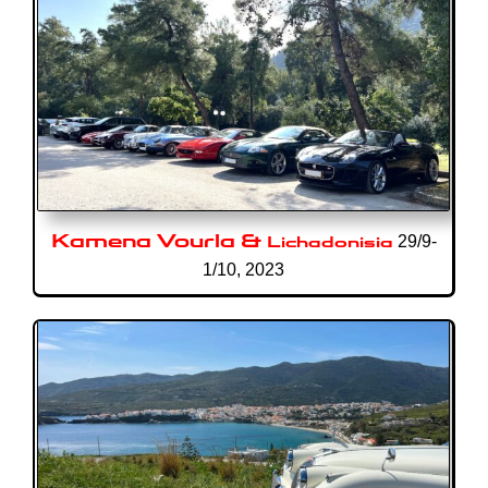
Kamena Vourla &
Lichadonisia
29/9-
1/10,
2023