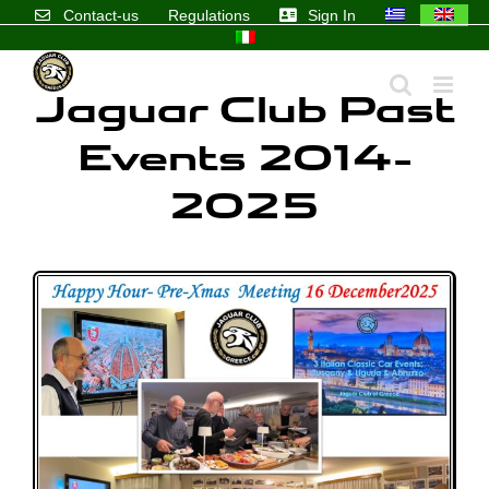
Skip
Events up to 2017
Contact-us
Regulations
Sign In
to
content
Jaguar Club Past
Events 2014-
2025